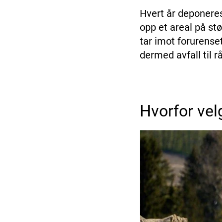
Hvert år deponeres 
opp et areal på st
tar imot forurense
dermed avfall til r
Hvorfor vel