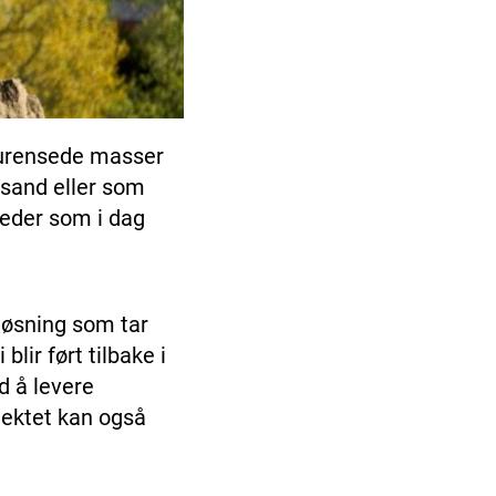
rurensede masser
øsand eller som
steder som i dag
 løsning som tar
lir ført tilbake i
d å levere
jektet kan også