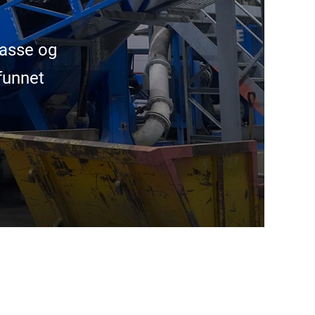
masse og
funnet