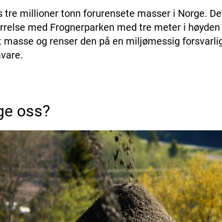
tre millioner tonn forurensete masser i Norge. Det 
ørrelse med Frognerparken med tre meter i høyden h
t masse og renser den på en miljømessig forsvarlig
åvare.
ge oss?