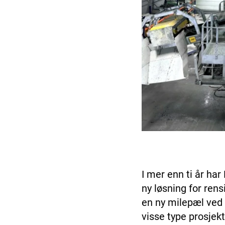
I mer enn ti år har
ny løsning for ren
en ny milepæl ved 
visse type prosjekt