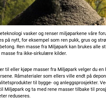
eteknologi vasker og renser miljøparkene våre fo
kes på nytt, for eksempel som ren pukk, grus og str
og betong. Ren masse fra Miljøpark kan brukes alle 
 masse fra ikke-sirkulære kilder.
r til eller kjøpe masser fra Miljøpark velger du en
sene. Råmaterialer som ellers ville endt på deponi b
litetsprodukter til bygge- og anleggsprosjekter. Ve
il Miljøpark og ta med rene masser tilbake til pros
eter reduseres.