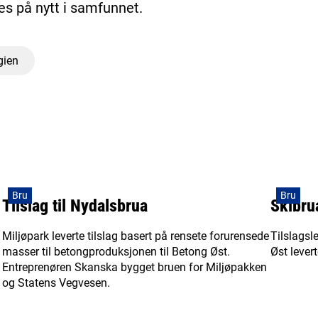
s på nytt i samfunnet.
gien
Bru
Bru
Tilslag til Nydalsbrua
Skibru
Miljøpark leverte tilslag basert på rensete forurensede
Tilslags
masser til betongproduksjonen til Betong Øst.
Øst lever
Entreprenøren Skanska bygget bruen for Miljøpakken
og Statens Vegvesen.