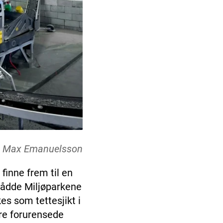
: Max Emanuelsson
finne frem til en
 nådde Miljøparkene
s som tettesjikt i
ere forurensede