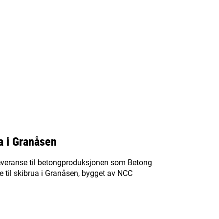
a i Granåsen
leveranse til betongproduksjonen som Betong
te til skibrua i Granåsen, bygget av NCC