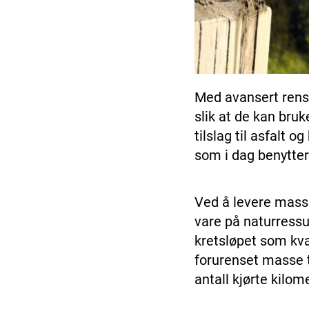
Med avansert rens
slik at de kan bru
tilslag til asfalt 
som i dag benytter
Ved å levere masse
vare på naturressur
kretsløpet som kva
forurenset masse t
antall kjørte kilom