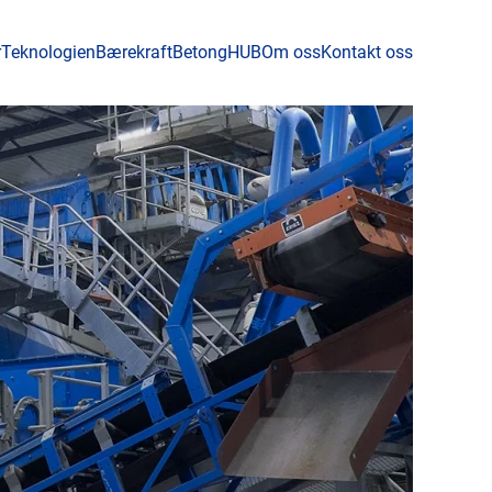
r
Teknologien
Bærekraft
BetongHUB
Om oss
Kontakt oss