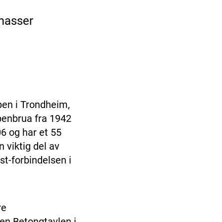
masser
pen i Trondheim,
ppenbrua fra 1942
6 og har et 55
 viktig del av
st-forbindelsen i
re
en Betongtavlen i