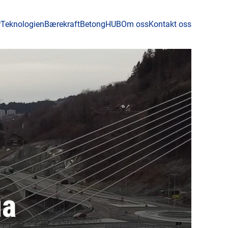
r
Teknologien
Bærekraft
BetongHUB
Om oss
Kontakt oss
ua