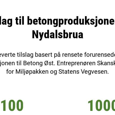
slag til betongproduksjone
Nydalsbrua
everte tilslag basert på rensete forurensed
onen til Betong Øst. Entreprenøren Skans
for Miljøpakken og Statens Vegvesen.
100
100