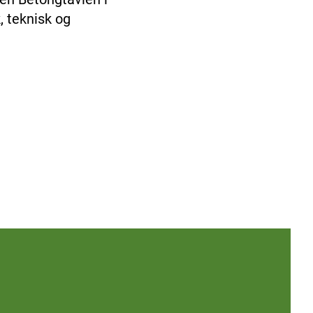
, teknisk og
Betongta