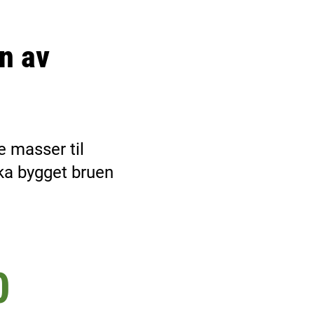
n av
e masser til
ka bygget bruen
0