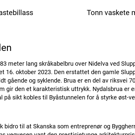
astebillass
Tonn vaskete 
len
83 meter lang skråkabelbru over Nidelva ved Slup
pnet 16. oktober 2023. Den erstattet den gamle Slu
dt gående og syklende. Brua er en del av riksvei 70
 gir den et karakteristisk uttrykk. Nydalsbrua er en
 på sikt kobles til Byåstunnelen for å styrke øst-ve
ark bidro til at Skanska som entreprenør og Byggher
s vegvesen vant den prestisjetunge arkitekturpris