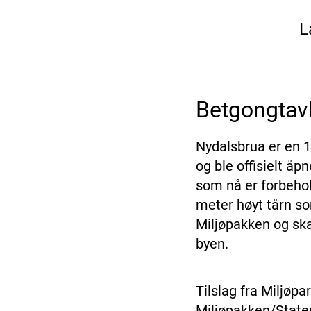
L
Betgongtav
Nydalsbrua er en 1
og ble offisielt å
som nå er forbehol
meter høyt tårn som
Miljøpakken og skal
byen.
Tilslag fra Miljøp
Miljøpakken/Staten