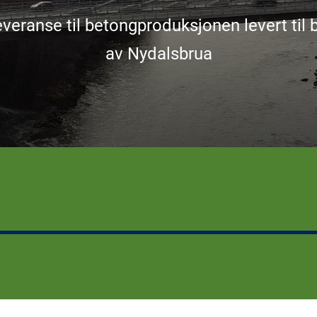
everanse til betongproduksjonen levert til
av Nydalsbrua