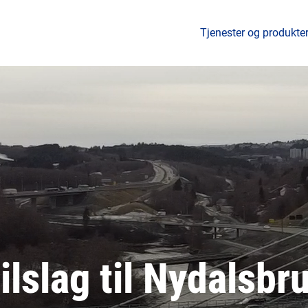
Tjenester og produkte
ilslag til Nydalsbr