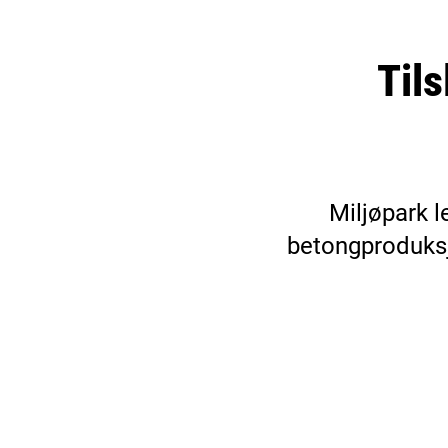
Til
Miljøpark l
betongproduksj